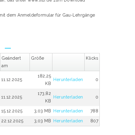
lar, das unter www.stb.de zum Download
 mit dem Anmeldeformular für Gau-Lehrgänge
Geändert
Größe
Klicks
am
182,25
11.12.2025
Herunterladen
0
KB
173,82
11.12.2025
Herunterladen
0
KB
15.12.2025
3,03 MB
Herunterladen
788
22.12.2025
3,03 MB
Herunterladen
807