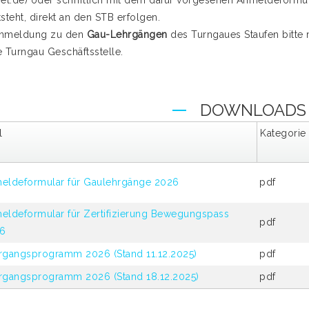
t.de) oder schriftlich mit dem dafür vorgesehen Anmeldeformu
tsteht, direkt an den STB erfolgen.
Anmeldung zu den
Gau-Lehrgängen
des Turngaues Staufen bitte
e Turngau Geschäftsstelle.
DOWNLOADS
l
Kategorie
eldeformular für Gaulehrgänge 2026
pdf
eldeformular für Zertifizierung Bewegungspass
pdf
6
rgangsprogramm 2026 (Stand 11.12.2025)
pdf
rgangsprogramm 2026 (Stand 18.12.2025)
pdf