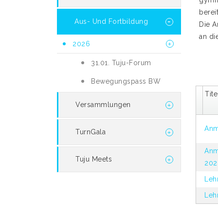
gymne
berei
Aus- Und Fortbildung
Die 
an di
2026
31.01. Tuju-Forum
Bewegungspass BW
Tite
Versammlungen
Anm
TurnGala
Anm
Tuju Meets
202
Leh
Leh