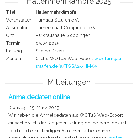
Hallenmehrkämpfe 2025
Titel:
Hallenmehrkämpfe
Veranstalter:
Turngau Staufen e.V.
Ausrichter:
Turnerschaft Göppingen e.V.
Ort:
Parkhaushalle Göppingen
Termin:
05.04.2025
Leitung:
Sabine Driess
Zeitplan:
(siehe WOTuS Web-Export
wwx.turngau-
staufen.de/a/TGSA25-HMKw
)
Mitteilungen
Anmeldedaten online
Dienstag, 25. März 2025
Wir haben die Anmeldedaten als WOTuS Web-Export
einschließlich der Riegeneinteilung online bereitgestellt,
so dass die zuständigen Vereinsmitarbeiter ihre