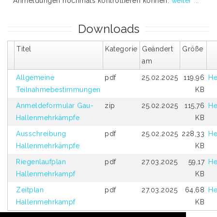
Anmeldungen nochmals kontrollieren können.
weiter ...
Downloads
Titel
Kategorie
Geändert
Größe
am
Allgemeine
pdf
25.02.2025
119,96
He
Teilnahmebestimmungen
KB
Anmeldeformular Gau-
zip
25.02.2025
115,76
He
Hallenmehrkämpfe
KB
Ausschreibung
pdf
25.02.2025
228,33
He
Hallenmehrkämpfe
KB
Riegenlaufplan
pdf
27.03.2025
59,17
He
Hallenmehrkampf
KB
Zeitplan
pdf
27.03.2025
64,68
He
Hallenmehrkampf
KB