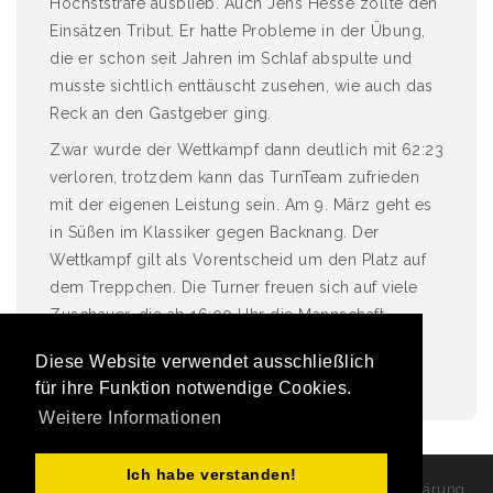
Höchststrafe ausblieb. Auch Jens Hesse zollte den
Einsätzen Tribut. Er hatte Probleme in der Übung,
die er schon seit Jahren im Schlaf abspulte und
musste sichtlich enttäuscht zusehen, wie auch das
Reck an den Gastgeber ging.
Zwar wurde der Wettkampf dann deutlich mit 62:23
verloren, trotzdem kann das TurnTeam zufrieden
mit der eigenen Leistung sein. Am 9. März geht es
in Süßen im Klassiker gegen Backnang. Der
Wettkampf gilt als Vorentscheid um den Platz auf
dem Treppchen. Die Turner freuen sich auf viele
Zuschauer, die ab 16:00 Uhr die Mannschaft
unterstützen.
Diese Website verwendet ausschließlich
[Leon Scharfe]
für ihre Funktion notwendige Cookies.
Weitere Informationen
Ich habe verstanden!
Copyright Turngau Staufen e.V. 2026
|
Datenschutzerklärung