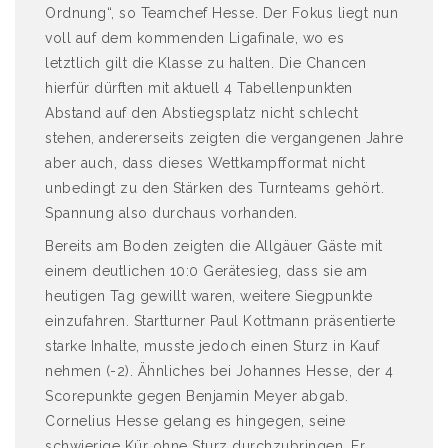
Ordnung“, so Teamchef Hesse. Der Fokus liegt nun
voll auf dem kommenden Ligafinale, wo es
letztlich gilt die Klasse zu halten. Die Chancen
hierfür dürften mit aktuell 4 Tabellenpunkten
Abstand auf den Abstiegsplatz nicht schlecht
stehen, andererseits zeigten die vergangenen Jahre
aber auch, dass dieses Wettkampfformat nicht
unbedingt zu den Stärken des Turnteams gehört.
Spannung also durchaus vorhanden.
Bereits am Boden zeigten die Allgäuer Gäste mit
einem deutlichen 10:0 Gerätesieg, dass sie am
heutigen Tag gewillt waren, weitere Siegpunkte
einzufahren. Startturner Paul Kottmann präsentierte
starke Inhalte, musste jedoch einen Sturz in Kauf
nehmen (-2). Ähnliches bei Johannes Hesse, der 4
Scorepunkte gegen Benjamin Meyer abgab.
Cornelius Hesse gelang es hingegen, seine
schwierige Kür ohne Sturz durchzubringen. Er